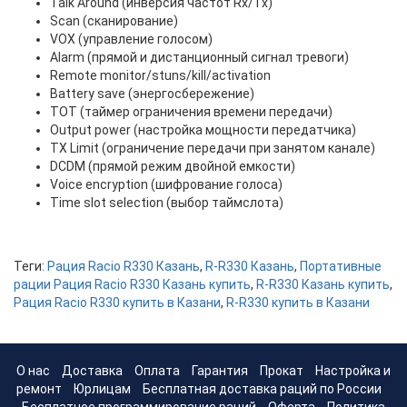
Talk Around (инверсия частот Rx/Tx)
Scan (сканирование)
VOX (управление голосом)
Alarm (прямой и дистанционный сигнал тревоги)
Remote monitor/stuns/kill/activation
Battery save (энергосбережение)
TOT (таймер ограничения времени передачи)
Output power (настройка мощности передатчика)
TX Limit (ограничение передачи при занятом канале)
DCDM (прямой режим двойной емкости)
Voice encryption (шифрование голоса)
Time slot selection (выбор таймслота)
Теги:
Рация Racio R330 Казань
,
R-R330 Казань
,
Портативные
рации Рация Racio R330 Казань купить
,
R-R330 Казань купить
,
Рация Racio R330 купить в Казани
,
R-R330 купить в Казани
О нас
Доставка
Оплата
Гарантия
Прокат
Настройка и
ремонт
Юрлицам
Бесплатная доставка раций по России