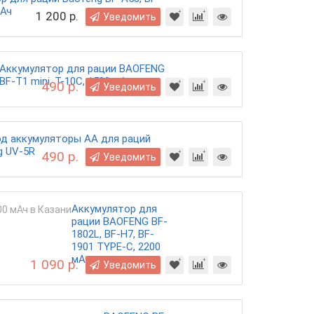
мАч
1 200 р.
Уведомить
Аккумулятор для рации BAOFENG
BF-T1 mini, T-10C, 1500 мАч
490 р.
Уведомить
од аккумуляторы АА для раций
g UV-5R
490 р.
Уведомить
Аккумулятор для
рации BAOFENG BF-
1802L, BF-H7, BF-
1901 TYPE-C, 2200
мАч
1 090 р.
Уведомить