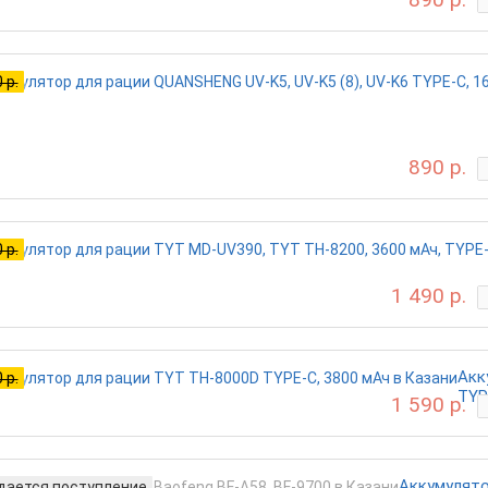
 р.
890 р.
 р.
1 490 р.
Акк
 р.
TYP
1 590 р.
Аккумулято
ается поступление