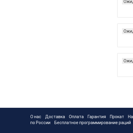
Ожид
Ожид
Ожид
О нас
Доставка
Оплата
Гарантия
Прокат
На
по России
Бесплатное программирование раций