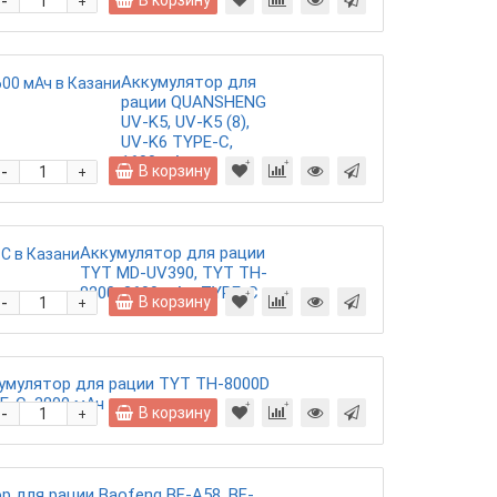
-
В корзину
+
Аккумулятор для
рации QUANSHENG
UV-K5, UV-K5 (8),
UV-K6 TYPE-C,
1600 мАч
-
В корзину
+
Аккумулятор для рации
TYT MD-UV390, TYT TH-
8200, 3600 мАч, TYPE-C
-
В корзину
+
умулятор для рации TYT TH-8000D
E-C, 3800 мАч
-
В корзину
+
р для рации Baofeng BF-A58, BF-