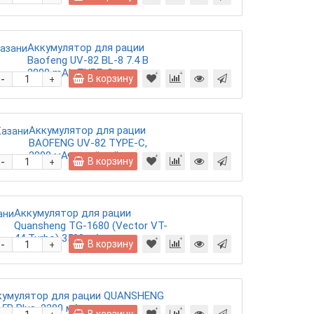
Аккумулятор для рации
Baofeng UV-82 BL-8 7.4 B
2800 mAh TYPE-C
-
В корзину
+
Аккумулятор для рации
BAOFENG UV-82 TYPE-C,
2800 мАч, зелёный
-
В корзину
+
Аккумулятор для рации
Quansheng TG-1680 (Vector VT-
44 Turbo) 3500 мАч
-
В корзину
+
кумулятор для рации QUANSHENG
5R Plus, 2200 мАч