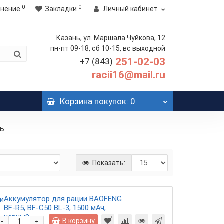
0
0
внение
Закладки
Личный кабинет
Казань, ул. Маршала Чуйкова, 12
пн-пт 09-18, сб 10-15, вс выходной
251-02-03
+7 (843)
racii16@mail.ru
Корзина
покупок
: 0
ть
Показать:
Аккумулятор для рации BAOFENG
BF-R5, BF-C50 BL-3, 1500 мАч,
черный
-
В корзину
+