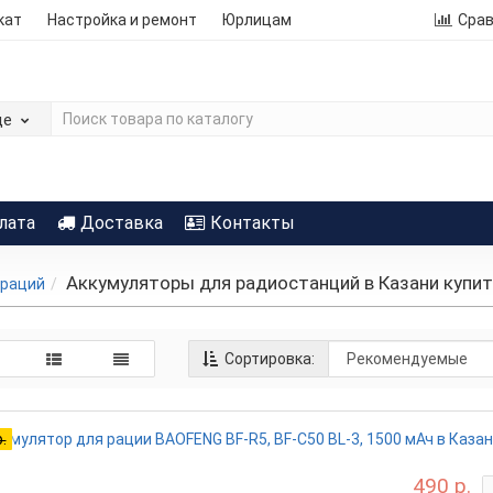
кат
Настройка и ремонт
Юрлицам
Сра
де
лата
Доставка
Контакты
Аккумуляторы для радиостанций в Казани купи
 раций
Сортировка:
.
490 р.