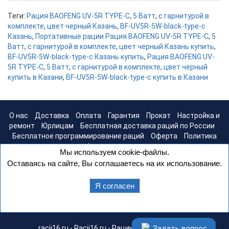
Теги:
Рация BAOFENG UV-5R TYPE-C
,
5 Ватт
,
с гарнитурой в
комплекте
,
цвет черный Казань
,
BF-UV5R-5W-black-type-c
Казань
,
Портативные рации Рация BAOFENG UV-5R TYPE-C
,
5
Ватт
,
с гарнитурой в комплекте
,
цвет черный Казань купить
,
BF-UV5R-5W-black-type-c Казань купить
,
Рация BAOFENG UV-
5R TYPE-C
,
5 Ватт
,
с гарнитурой в комплекте
,
цвет черный
купить в Казани
,
BF-UV5R-5W-black-type-c купить в Казани
О нас
Доставка
Оплата
Гарантия
Прокат
Настройка и
ремонт
Юрлицам
Бесплатная доставка раций по России
Бесплатное программирование раций
Оферта
Политика
конфиденциальности
Мы используем cookie-файлы.
Оставаясь на сайте, Вы соглашаетесь на их использование.
Я согласен
Задать вопрос
racii16.ru - Racii16.ru - Рации в Казани © 2026