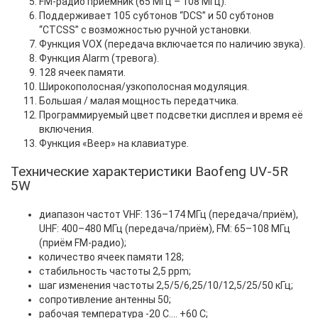
FM-радио приёмник (65 МГц – 108 МГц).
Поддерживает 105 субтонов “DCS” и 50 субтонов
“CTCSS” с возможностью ручной установки.
Функция VOX (передача включается по наличию звука).
Функция Alarm (тревога).
128 ячеек памяти.
Широкополосная/узкополосная модуляция.
Большая / малая мощность передатчика.
Программируемый цвет подсветки дисплея и время её
включения.
Функция «Beep» на клавиатуре.
Технические характеристики Baofeng UV-5R
5W
диапазон частот VHF: 136–174 МГц (передача/приём),
UHF: 400–480 МГц (передача/приём), FM: 65–108 МГц
(приём FM-радио);
количество ячеек памяти 128;
стабильность частоты 2,5 ppm;
шаг изменения частоты 2,5/5/6,25/10/12,5/25/50 кГц;
сопротивление антенны 50;
рабочая температура -20 С…. +60 С;