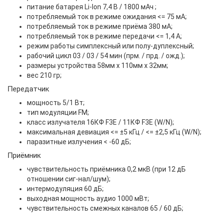
питание батарея Li-Ion 7,4 В / 1800 мАч ;
потребляемый ток в режиме ожидания <= 75 мА;
потребляемый ток в режиме приёма 380 мА;
потребляемый ток в режиме передачи <= 1,4 А;
режим работы симплексный или полу-дуплексный;
рабочий цикл 03 / 03 / 54 мин (прм. / прд. / ожд.);
размеры устройства
58мм х 110мм х 32мм;
вес 210 гр;
Передатчик
мощность 5/1 Вт;
тип модуляции FM;
класс излучателя 16КФ F3E / 11КФ F3E (W/N);
максимальная девиация <= ±5 кГц / <= ±2,5 кГц (W/N);
паразитные излучения < -60 дБ;
Приёмник
чувствительность приёмника 0,2 мкВ (при 12 дБ
отношении сиг-нал/шум);
интермодуляция 60 дБ;
выходная мощность аудио 1000 мВт;
чувствительность смежных каналов 65 / 60 дБ;