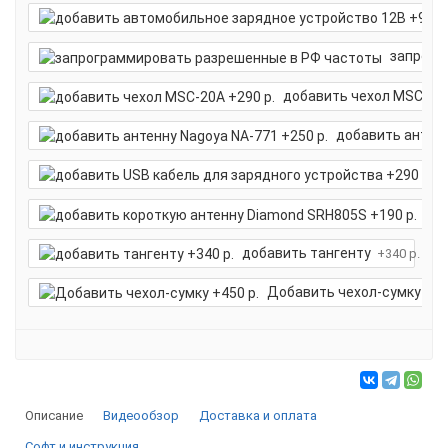
запрогр
добавить чехол MSC-20
добавить антенн
д
доб
добавить тангенту
+340 р.
Добавить чехол-сумку
+45
Описание
Видеообзор
Доставка и оплата
Софт и инструкция