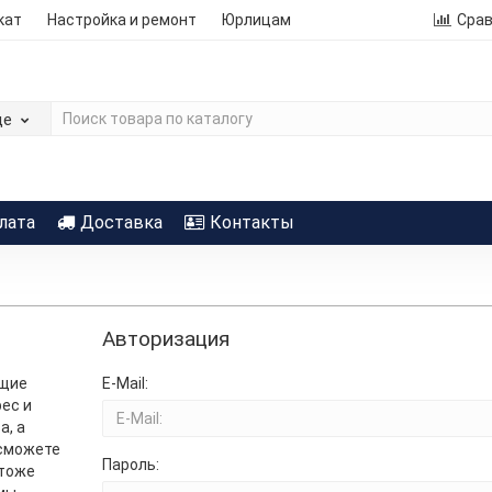
кат
Настройка и ремонт
Юрлицам
Сра
де
лата
Доставка
Контакты
Авторизация
ющие
E-Mail:
рес и
а, а
 сможете
Пароль:
 тоже