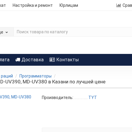
кат
Настройка и ремонт
Юрлицам
Сра
де
лата
Доставка
Контакты
 раций
Программаторы
D-UV390, MD-UV380 в Казани по лучшей цене
Производитель:
TYT