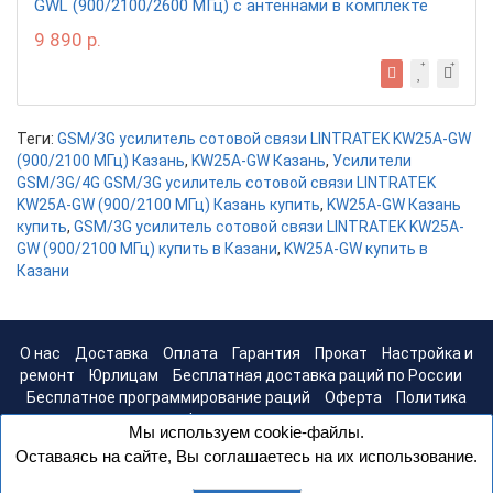
GWL (900/2100/2600 МГц) с антеннами в комплекте
9 890 р.
Теги:
GSM/3G усилитель сотовой связи LINTRATEK KW25A-GW
(900/2100 МГц) Казань
,
KW25A-GW Казань
,
Усилители
GSM/3G/4G GSM/3G усилитель сотовой связи LINTRATEK
KW25A-GW (900/2100 МГц) Казань купить
,
KW25A-GW Казань
купить
,
GSM/3G усилитель сотовой связи LINTRATEK KW25A-
GW (900/2100 МГц) купить в Казани
,
KW25A-GW купить в
Казани
О нас
Доставка
Оплата
Гарантия
Прокат
Настройка и
ремонт
Юрлицам
Бесплатная доставка раций по России
Бесплатное программирование раций
Оферта
Политика
конфиденциальности
Мы используем cookie-файлы.
Оставаясь на сайте, Вы соглашаетесь на их использование.