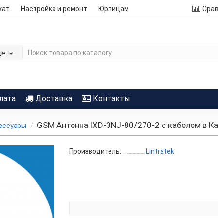
кат
Настройка и ремонт
Юрлицам
Сра
де
лата
Доставка
Контакты
GSM Антенна IXD-3NJ-80/270-2 с кабелем в Ка
сессуары
Производитель:
Lintratek