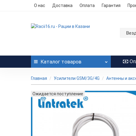
О нас
Доставка
Оплата
Гарантия
Про
Вез
Каталог
товаров
Оп
Главная
Усилители GSM/3G/4G
Антенны и ак
Ожидается поступление