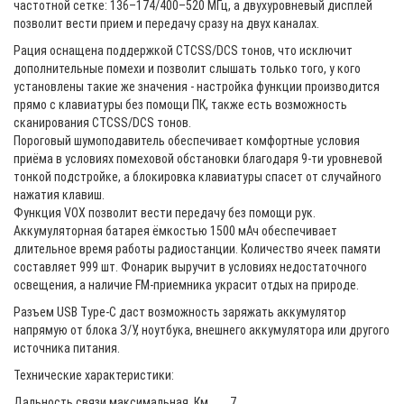
частотной сетке: 136–174/400–520 МГц, а двухуровневый дисплей
позволит вести прием и передачу сразу на двух каналах.
Рация оснащена поддержкой CTCSS/DCS тонов, что исключит
дополнительные помехи и позволит слышать только того, у кого
установлены такие же значения - настройка функции производится
прямо с клавиатуры без помощи ПК, также есть возможность
сканирования CTCSS/DCS тонов.
Пороговый шумоподавитель обеспечивает комфортные условия
приёма в условиях помеховой обстановки благодаря 9-ти уровневой
тонкой подстройке, а блокировка клавиатуры спасет от случайного
нажатия клавиш.
Функция VOX позволит вести передачу без помощи рук.
Аккумуляторная батарея ёмкостью 1500 мАч обеспечивает
длительное время работы радиостанции. Количество ячеек памяти
составляет 999 шт. Фонарик выручит в условиях недостаточного
освещения, а наличие FM-приемника украсит отдых на природе.
Разъем USB Type-C даст возможность заряжать аккумулятор
напрямую от блока З/У, ноутбука, внешнего аккумулятора или другого
источника питания.
Технические характеристики:
Дальность связи максимальная, Км
7