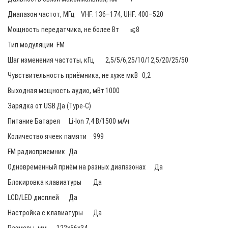
Диапазон частот, МГц
VHF: 136–174, UHF: 400–520
Мощность передатчика, не более Вт
⩽8
Тип модуляции
FM
Шаг изменения частоты, кГц
2,5/5/6,25/10/12,5/20/25/50
Чувствительность приёмника, не хуже мкВ
0,2
Выходная мощность аудио, мВт
1000
Зарядка от USB
Да (Type-C)
Питание Батарея
Li-Ion 7,4 В/1500 мАч
Количество ячеек памяти
999
FM радиоприемник
Да
Одновременный приём на разных диапазонах
Да
Блокировка клавиатуры
Да
LCD/LED дисплей
Да
Настройка с клавиатуры
Да