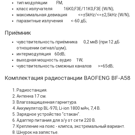
тип модуляции
FM;
класс излучателя
16К0,F3E/11К0,F3E (W/N);
максимальная девиация
<=±5kHz/<=±2,5kHz (W/N);
паразитные излучения
<-60 дБ;
Приёмник
чувствительность приёмника
0,2 мкВ (при 12 дБ
отношении сигнал/шум);
интермодуляция
60dB;
выходная мощность аудио
1W;
чувствительность смежных каналов
>=65dB;
Комплектация радиостанции BAOFENG BF-A58
Радиостанция.
Антенна 17 см.
Влагозащищенная гарнитура.
Аккумулятор BL-970, Li-ion 1800 мАч, 7,4 В.
Зарядное устройство "стакан".
Адаптер питания для з/у от сети 220 В.
Крепление на пояс - клипса, экстремальный вариант.
Шнурок на запястье.