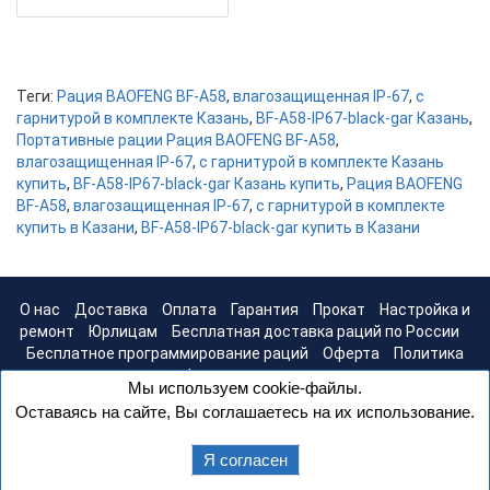
Теги:
Рация BAOFENG BF-A58
,
влагозащищенная IP-67
,
с
гарнитурой в комплекте Казань
,
BF-A58-IP67-black-gar Казань
,
Портативные рации Рация BAOFENG BF-A58
,
влагозащищенная IP-67
,
с гарнитурой в комплекте Казань
купить
,
BF-A58-IP67-black-gar Казань купить
,
Рация BAOFENG
BF-A58
,
влагозащищенная IP-67
,
с гарнитурой в комплекте
купить в Казани
,
BF-A58-IP67-black-gar купить в Казани
О нас
Доставка
Оплата
Гарантия
Прокат
Настройка и
ремонт
Юрлицам
Бесплатная доставка раций по России
Бесплатное программирование раций
Оферта
Политика
конфиденциальности
Мы используем cookie-файлы.
Оставаясь на сайте, Вы соглашаетесь на их использование.
Я согласен