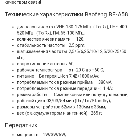
качеством связи!
Технические характеристики Baofeng BF-A58
диапазоны частот VHF: 130-176 МГц (Tx/Rx), UHF: 400-
520 МГц (Tx/Rx), FM: 65-108 МГц;
количество ячеек памяти
128;
стабильность частоты
2,5 ppm;
шаг изменения частоты
2,5/5/6,25/10/12,5/20/25/50
кГц;
сопротивление антенны
50;
рабочая температура
от -20 С до +60 С;
питание
Батарея Li-Ion 7,4В/1800 мАч;
потребляемый ток в режиме приёма
380мА;
потребляемый ток в режиме передачи
<=1,4А;
режим работы
Симплексный или полу-дуплексный;
рабочий цикл
03/03/54 мин (Rx./Tx./Standby);
размеры устройства
62мм х 130мм х 38мм;
вес (с аккумулятором и антенной)
265 г;
Передатчик
мощность
1W/3W/5W;