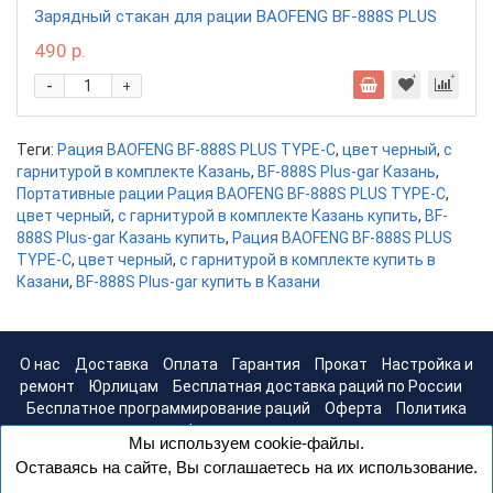
Зарядный стакан для рации BAOFENG BF-888S PLUS
490 р.
-
+
Теги:
Рация BAOFENG BF-888S PLUS TYPE-C
,
цвет черный
,
с
гарнитурой в комплекте Казань
,
BF-888S Plus-gar Казань
,
Портативные рации Рация BAOFENG BF-888S PLUS TYPE-C
,
цвет черный
,
с гарнитурой в комплекте Казань купить
,
BF-
888S Plus-gar Казань купить
,
Рация BAOFENG BF-888S PLUS
TYPE-C
,
цвет черный
,
с гарнитурой в комплекте купить в
Казани
,
BF-888S Plus-gar купить в Казани
О нас
Доставка
Оплата
Гарантия
Прокат
Настройка и
ремонт
Юрлицам
Бесплатная доставка раций по России
Бесплатное программирование раций
Оферта
Политика
конфиденциальности
Мы используем cookie-файлы.
Оставаясь на сайте, Вы соглашаетесь на их использование.