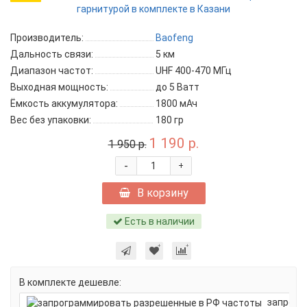
Производитель:
Baofeng
Дальность связи:
5 км
Диапазон частот:
UHF 400-470 МГц
Выходная мощность:
до 5 Ватт
Ёмкость аккумулятора:
1800 мАч
Вес без упаковки:
180 гр
1 190 р.
1 950 р.
-
+
В корзину
Есть в наличии
В комплекте дешевле:
запрогр