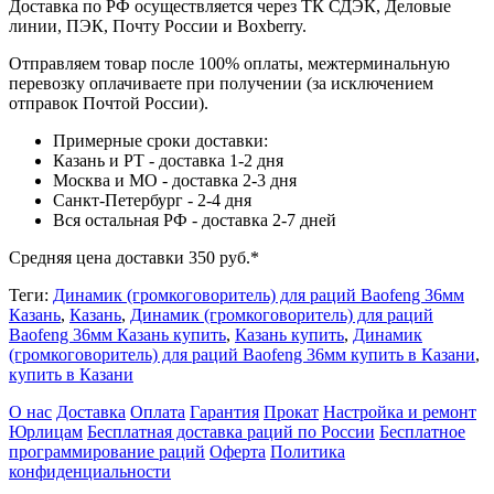
Доставка по РФ осуществляется через ТК СДЭК, Деловые
линии, ПЭК, Почту России и Boxberry.
Отправляем товар после 100% оплаты, межтерминальную
перевозку оплачиваете при получении (за исключением
отправок Почтой России).
Примерные сроки доставки:
Казань и РТ - доставка 1-2 дня
Москва и МО - доставка 2-3 дня
Санкт-Петербург - 2-4 дня
Вся остальная РФ - доставка 2-7 дней
Средняя цена доставки 350 руб.*
Теги:
Динамик (громкоговоритель) для раций Baofeng 36мм
Казань
,
Казань
,
Динамик (громкоговоритель) для раций
Baofeng 36мм Казань купить
,
Казань купить
,
Динамик
(громкоговоритель) для раций Baofeng 36мм купить в Казани
,
купить в Казани
О нас
Доставка
Оплата
Гарантия
Прокат
Настройка и ремонт
Юрлицам
Бесплатная доставка раций по России
Бесплатное
программирование раций
Оферта
Политика
конфиденциальности