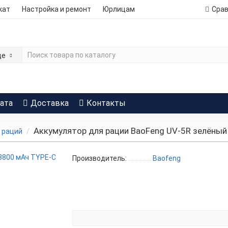
кат
Настройка и ремонт
Юрлицам
Сра
де
ата
Доставка
Контакты
Аккумулятор для рации BaoFeng UV-5R зелёный 
 раций
Производитель:
Baofeng