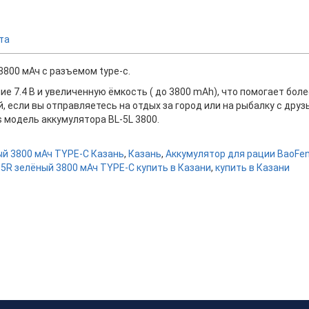
та
3800 мАч c разъемом type-c.
7.4 В и увеличенную ёмкость ( до 3800 mAh), что помогает более
й, если вы отправляетесь на отдых за город или на рыбалку с др
s модель аккумулятора BL-5L 3800.
ый 3800 мАч TYPE-C Казань
,
Казань
,
Аккумулятор для рации BaoFen
5R зелёный 3800 мАч TYPE-C купить в Казани
,
купить в Казани