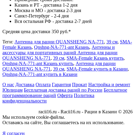
Казань и РТ - доставка 1-2 дня
Москва и МО - доставка 2-3 дня
Санкт-Петербург - 2-4 дня
Вся остальная РФ - доставка 2-7 дней
Средняя цена доставки 350 руб.*
Теги:
Антенна для рации QUANSHENG NA-771
,
39 см
,
SMA-
Female Казань
,
Qnshng-NA-771-ant Казань
,
Антенны и
аксессуары для портативных раций Антенна для рации
QUANSHENG NA-771
,
39 см
,
SMA-Female Казань купить
,
Qnshng-NA-771-ant Казань купить
,
Антенна для рации
QUANSHENG NA-771
,
39 см
,
SMA-Female купить в Казани
,
Qnshng-NA-771-ant купить в Казани
О нас
Доставка
Оплата
Гарантия
Прокат
Настройка и ремонт
Юрлицам
Бесплатная доставка раций по России
Бесплатное
программирование раций
Оферта
Политика
конфиденциальности
racii16.ru - Racii16.ru - Рации в Казани © 2026
Мы используем cookie-файлы.
Оставаясь на сайте, Вы соглашаетесь на их использование.
Я согласен