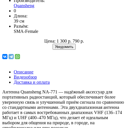
Производитель:
Quansheng
0
Длина:
39 см
Разъём:
SMA-Female
Цена:
1 300 р.
790 р.
Уведомить
Описание
Видеообзор
Доставка и оплата
Антенна Quansheng NA-771 — надёжный аксессуар для
портативных радиостанций, который обеспечивает более
уверенную связь и улучшенный приём сигнала по сравнению
со стандартными антеннами. Эта двухдиапазонная антенна
работает в самых востребованных диапазонах VHF (136–174
МГц) и UHF (400–470 МГц), что делает её идеальным
выбором для общения на природе, в городе, на
стройплощадке или при поездках.