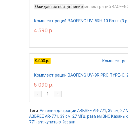
Ожидается поступление
Комплект раций BAOFENG UV-5RH 10 Ватт (3 ре
4 590 р.
9 900 р.
Комплект раций BAOFENG UV-9R PRO TYPE-C, 2 
5 090 р.
-
+
Теги:
Антенна для рации ABBREE AR-771
,
39 см
,
27 
ABBREE AR-771
,
39 см
,
27 МГц
,
разъем BNC Казань 
771-ant купить в Казани