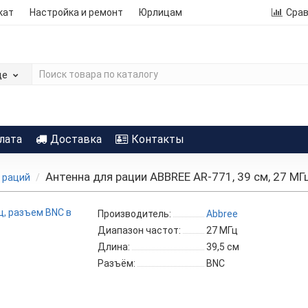
кат
Настройка и ремонт
Юрлицам
Сра
де
лата
Доставка
Контакты
Антенна для рации ABBREE AR-771, 39 см, 27 МГ
 раций
Производитель:
Abbree
Диапазон частот:
27 МГц
Длина:
39,5 см
Разъём:
BNC