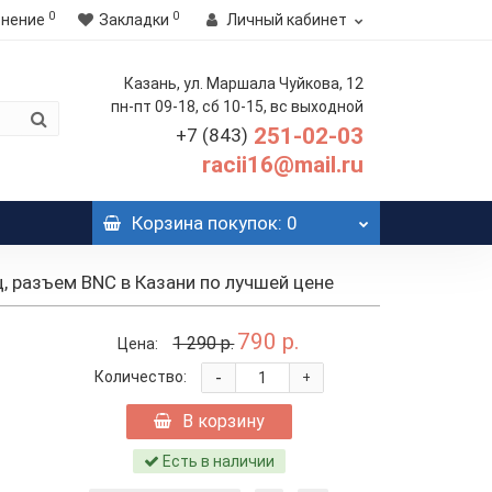
0
0
внение
Закладки
Личный кабинет
Казань, ул. Маршала Чуйкова, 12
пн-пт 09-18, сб 10-15, вс выходной
251-02-03
+7 (843)
racii16@mail.ru
Корзина
покупок
: 0
ц, разъем BNC в Казани по лучшей цене
790 р.
1 290 р.
Цена:
-
Количество:
+
В корзину
Есть в наличии