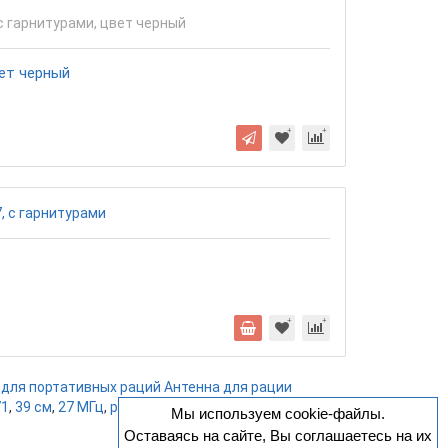
вет черный
 для портативных раций Антенна для рации
71
,
39 см
,
27 МГц
,
разъем BNC купить в Казани
,
AR-
Мы используем cookie-файлы.
Оставаясь на сайте, Вы соглашаетесь на их