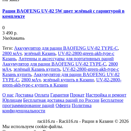
Рация BAOFENG UV-82 5W цвет зелёный с гарнитурой в
комплекте
0
3 490 р.
Уведомить
Теги:
Аккумулятор для рации BAOFENG UV-82 TYPE-C
,
2800 мАч
,
зелёный Казань
,
UV-82-2800-green-akb-type-c
Казань
,
Антенны и аксессуары для портативных раций
Аккумулятор для рации BAOFENG UV-82 TYPE-C
,
2800
мАч
,
зелёный Казань купить
,
UV-82-2800-green-akb-type-c
Казань купить
,
Аккумулятор для рации BAOFENG UV-82
TYPE-C
,
2800 мАч
,
зелёный купить в Казани
,
UV-82-2800-
green-akb-type-c купить в Казани
О нас
Доставка
Оплата
Гарантия
Прокат
Настройка и ремонт
Юрлицам
Бесплатная доставка раций по России
Бесплатное
программирование раций
Оферта
Политика
конфиденциальности
racii16.ru - Racii16.ru - Рации в Казани © 2026
Мы используем cookie-файлы.