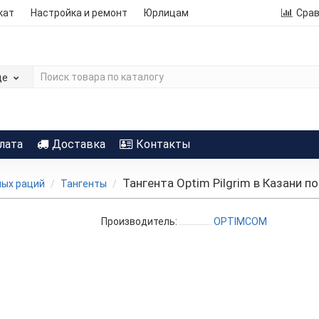
кат
Настройка и ремонт
Юрлицам
Сра
де
лата
Доставка
Контакты
Тангента Optim Pilgrim в Казани п
ных раций
Тангенты
Производитель:
OPTIMCOM