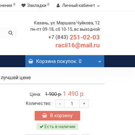
0
0
внение
Закладки
Личный кабинет
Казань, ул. Маршала Чуйкова, 12
пн-пт 09-18, сб 10-15, вс выходной
251-02-03
+7 (843)
racii16@mail.ru
Корзина
покупок
: 0
о лучшей цене
1 490 р.
1 900 р.
Цена:
-
Количество:
+
В корзину
Есть в наличии